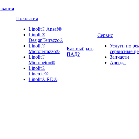
ования
Покрытия
Linolit® Ansaf®
Linolit®
Сервис
DesignTerrazzo®
Linolit®
Услуги по ре
Как выбрать
Microterrazzo®
сервисные ц
ПАД?
Linolit®
Запчасти
Microbeton®
Аренда
Linolit®
Lincrete®
Linolit® RD®