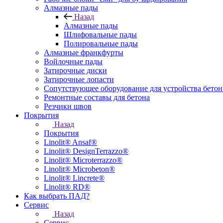
Алмазные пады
Назад
Алмазные пады
Шлифовальные пады
Полировальные пады
Алмазные франкфурты
Войлочные пады
Затирочные диски
Затирочные лопасти
Сопутствующее оборудование для устройства бето
Ремонтные составы для бетона
Резчики швов
Покрытия
Назад
Покрытия
Linolit® Ansaf®
Linolit® DesignTerrazzo®
Linolit® Microterrazzo®
Linolit® Microbeton®
Linolit® Lincrete®
Linolit® RD®
Как выбрать ПАД?
Сервис
Назад
Сервис