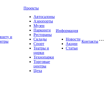
Проекты
Автосалоны
Аэропорты
Музеи
Паркинги
Информация
Рестораны
монту и
Склады
Новости
ентры
Контакты
Спорт
Акции
Театры и
Статьи
цирки
Технопарки
Торговые
центры
Цеха