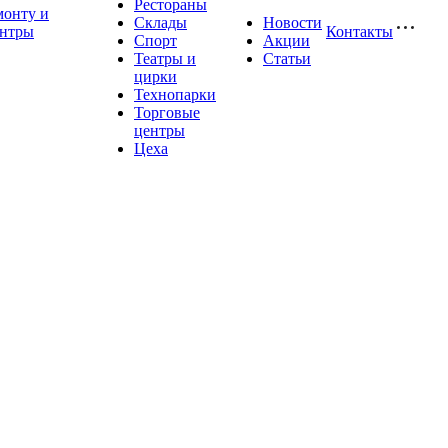
Рестораны
монту и
Склады
Новости
ентры
Контакты
Спорт
Акции
Театры и
Статьи
цирки
Технопарки
Торговые
центры
Цеха