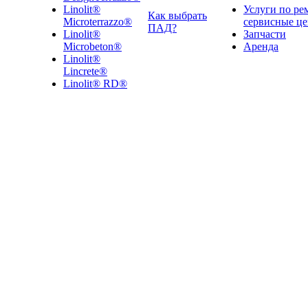
Linolit®
Услуги по ре
Как выбрать
Microterrazzo®
сервисные ц
ПАД?
Linolit®
Запчасти
Microbeton®
Аренда
Linolit®
Lincrete®
Linolit® RD®