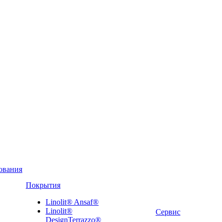
ования
Покрытия
Linolit® Ansaf®
Linolit®
Сервис
DesignTerrazzo®