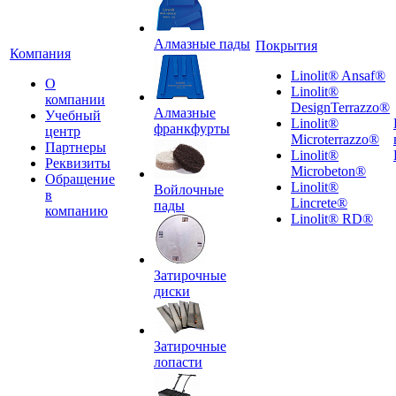
Алмазные пады
Покрытия
Компания
Linolit® Ansaf®
О
Linolit®
компании
DesignTerrazzo®
Алмазные
Учебный
Linolit®
франкфурты
центр
Microterrazzo®
Партнеры
Linolit®
Реквизиты
Microbeton®
Обращение
Linolit®
Войлочные
в
Lincrete®
пады
компанию
Linolit® RD®
Затирочные
диски
Затирочные
лопасти