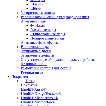
Шланги
Щётки
Затирочные машины
Рабочие блоки "ежи" для бучардирования
Алмазные пады
Назад
Алмазные пады
Шлифовальные пады
Полировальные пады
Алмазные франкфурты
Войлочные пады
Затирочные диски
Затирочные лопасти
Сопутствующее оборудование для устройства
бетонных полов
Ремонтные составы для бетона
Резчики швов
Покрытия
Назад
Покрытия
Linolit® Ansaf®
Linolit® DesignTerrazzo®
Linolit® Microterrazzo®
Linolit® Microbeton®