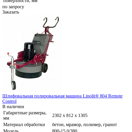
поверхности, мм
по зап
р
осу
Заказать
Шлифовальная полировальная машина Linolit® 804 Remote
Control
В наличии
Габаритные размеры,
2302 х 812 х 1305
мм
Материал обработки
бетон, мрамор, полимер, гранит
Модель
800-15,0/380