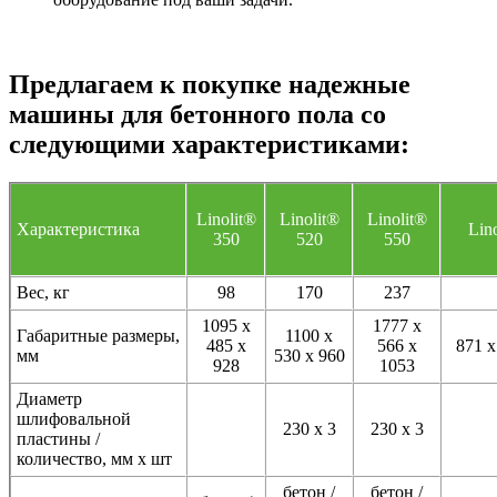
Предлагаем к покупке надежные
машины для бетонного пола со
следующими характеристиками:
Linolit®
Linolit®
Linolit®
Характеристика
Lin
350
520
550
Вес, кг
98
170
237
1095 х
1777 х
Габаритные размеры,
1100 х
485 х
566 х
871 х
мм
530 х 960
928
1053
Диаметр
шлифовальной
230 х 3
230 х 3
пластины /
количество, мм х шт
бетон /
бетон /