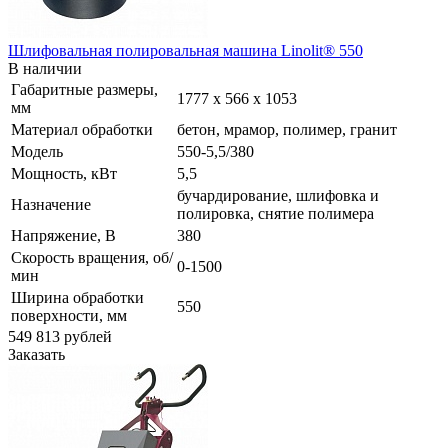
Шлифовальная полировальная машина Linolit® 550
В наличии
Габаритные размеры,
1777 х 566 х 1053
мм
Материал обработки
бетон, мрамор, полимер, гранит
Модель
550-5,5/380
Мощность, кВт
5,5
бучардирование, шлифовка и
Назначение
полировка, снятие полимера
Напряжение, В
380
Скорость вращения, об/
0-1500
мин
Ширина обработки
550
поверхности, мм
549 813
руб
лей
Заказать