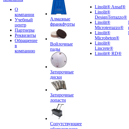
Linolit® Ansaf®
О
Linolit®
компании
DesignTerrazzo®
Алмазные
Учебный
Linolit®
франкфурты
центр
Microterrazzo®
Партнеры
Linolit®
Реквизиты
Microbeton®
Обращение
Linolit®
Войлочные
в
Lincrete®
пады
компанию
Linolit® RD®
Затирочные
диски
Затирочные
лопасти
Сопутствующее
оборудование