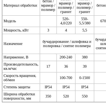
бетон /
мрамор /
мрамор /
Материал обработки
мрамор /
бетон
полимер /
полимер /
полимер
гранит
гранит
520-
550-
Модель
670
4,0/220
5,5/380
Мощность, кВт
3
4
5,5
бучард
бучардирование / шлифовка и
Назначение
шли
полировка / снятие полимера
сняти
Напряжение, В
200-240
380
Производительность,
17
36
39
кв.м/час
Скорость вращения,
100-700
0-1500
об/мин
Степень защиты
IP54
IP54
IP54
Ширина обработки
350
520
550
поверхности, мм