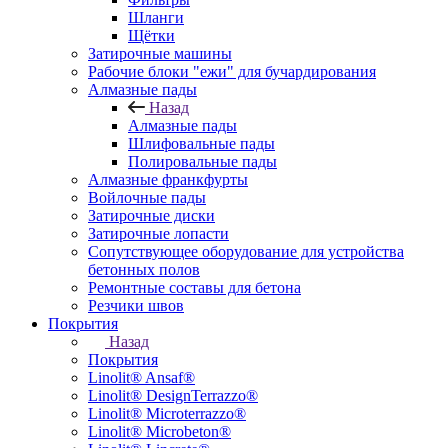
Шланги
Щётки
Затирочные машины
Рабочие блоки "ежи" для бучардирования
Алмазные пады
Назад
Алмазные пады
Шлифовальные пады
Полировальные пады
Алмазные франкфурты
Войлочные пады
Затирочные диски
Затирочные лопасти
Сопутствующее оборудование для устройства
бетонных полов
Ремонтные составы для бетона
Резчики швов
Покрытия
Назад
Покрытия
Linolit® Ansaf®
Linolit® DesignTerrazzo®
Linolit® Microterrazzo®
Linolit® Microbeton®