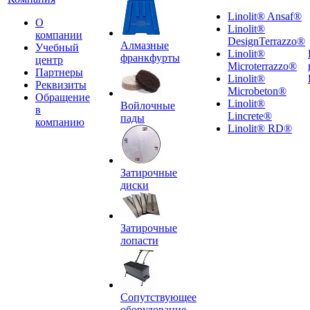
Linolit® Ansaf®
О
Linolit®
компании
DesignTerrazzo®
Алмазные
Учебный
Linolit®
франкфурты
центр
Microterrazzo®
Партнеры
Linolit®
Реквизиты
Microbeton®
Обращение
Linolit®
Войлочные
в
Lincrete®
пады
компанию
Linolit® RD®
Затирочные
диски
Затирочные
лопасти
Сопутствующее
оборудование