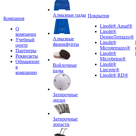
Алмазные пады
Покрытия
Компания
Linolit® Ansaf®
О
Linolit®
компании
DesignTerrazzo®
Алмазные
Учебный
Linolit®
франкфурты
центр
Microterrazzo®
Партнеры
Linolit®
Реквизиты
Microbeton®
Обращение
Linolit®
Войлочные
в
Lincrete®
пады
компанию
Linolit® RD®
Затирочные
диски
Затирочные
лопасти