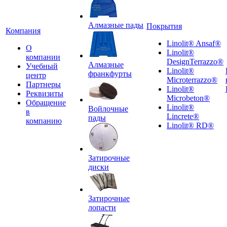
Алмазные пады
Покрытия
Компания
Linolit® Ansaf®
О
Linolit®
компании
DesignTerrazzo®
Алмазные
Учебный
Linolit®
франкфурты
центр
Microterrazzo®
Партнеры
Linolit®
Реквизиты
Microbeton®
Обращение
Linolit®
Войлочные
в
Lincrete®
пады
компанию
Linolit® RD®
Затирочные
диски
Затирочные
лопасти