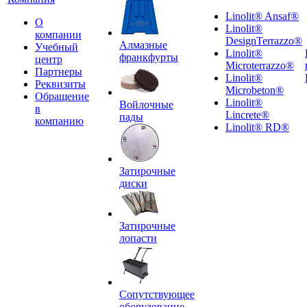
Linolit® Ansaf®
О
Linolit®
компании
DesignTerrazzo®
Алмазные
Учебный
Linolit®
франкфурты
центр
Microterrazzo®
Партнеры
Linolit®
Реквизиты
Microbeton®
Обращение
Linolit®
Войлочные
в
Lincrete®
пады
компанию
Linolit® RD®
Затирочные
диски
Затирочные
лопасти
Сопутствующее
оборудование