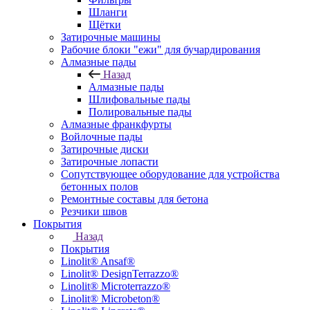
Шланги
Щётки
Затирочные машины
Рабочие блоки "ежи" для бучардирования
Алмазные пады
Назад
Алмазные пады
Шлифовальные пады
Полировальные пады
Алмазные франкфурты
Войлочные пады
Затирочные диски
Затирочные лопасти
Сопутствующее оборудование для устройства
бетонных полов
Ремонтные составы для бетона
Резчики швов
Покрытия
Назад
Покрытия
Linolit® Ansaf®
Linolit® DesignTerrazzo®
Linolit® Microterrazzo®
Linolit® Microbeton®