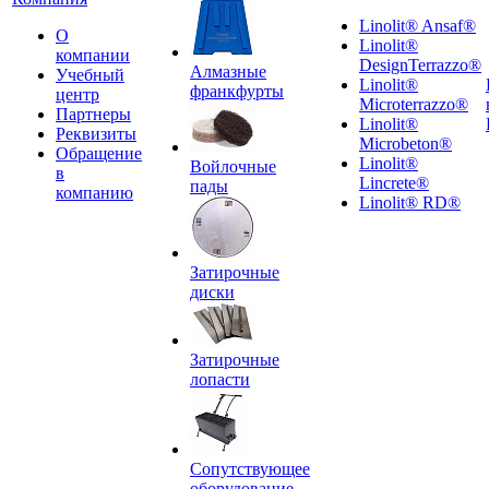
Linolit® Ansaf®
О
Linolit®
компании
DesignTerrazzo®
Алмазные
Учебный
Linolit®
франкфурты
центр
Microterrazzo®
Партнеры
Linolit®
Реквизиты
Microbeton®
Обращение
Linolit®
Войлочные
в
Lincrete®
пады
компанию
Linolit® RD®
Затирочные
диски
Затирочные
лопасти
Сопутствующее
оборудование