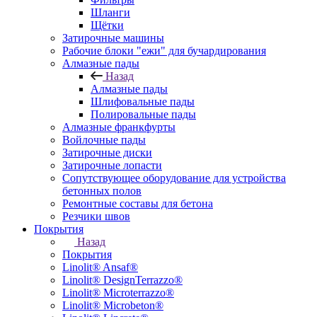
Шланги
Щётки
Затирочные машины
Рабочие блоки "ежи" для бучардирования
Алмазные пады
Назад
Алмазные пады
Шлифовальные пады
Полировальные пады
Алмазные франкфурты
Войлочные пады
Затирочные диски
Затирочные лопасти
Сопутствующее оборудование для устройства
бетонных полов
Ремонтные составы для бетона
Резчики швов
Покрытия
Назад
Покрытия
Linolit® Ansaf®
Linolit® DesignTerrazzo®
Linolit® Microterrazzo®
Linolit® Microbeton®