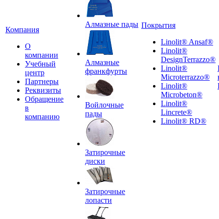
Алмазные пады
Покрытия
Компания
Linolit® Ansaf®
О
Linolit®
компании
DesignTerrazzo®
Алмазные
Учебный
Linolit®
франкфурты
центр
Microterrazzo®
Партнеры
Linolit®
Реквизиты
Microbeton®
Обращение
Linolit®
Войлочные
в
Lincrete®
пады
компанию
Linolit® RD®
Затирочные
диски
Затирочные
лопасти