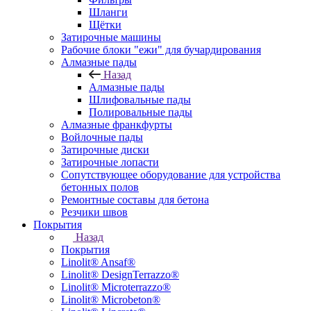
Шланги
Щётки
Затирочные машины
Рабочие блоки "ежи" для бучардирования
Алмазные пады
Назад
Алмазные пады
Шлифовальные пады
Полировальные пады
Алмазные франкфурты
Войлочные пады
Затирочные диски
Затирочные лопасти
Сопутствующее оборудование для устройства
бетонных полов
Ремонтные составы для бетона
Резчики швов
Покрытия
Назад
Покрытия
Linolit® Ansaf®
Linolit® DesignTerrazzo®
Linolit® Microterrazzo®
Linolit® Microbeton®