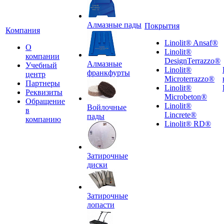
Алмазные пады
Покрытия
Компания
Linolit® Ansaf®
О
Linolit®
компании
DesignTerrazzo®
Алмазные
Учебный
Linolit®
франкфурты
центр
Microterrazzo®
Партнеры
Linolit®
Реквизиты
Microbeton®
Обращение
Linolit®
Войлочные
в
Lincrete®
пады
компанию
Linolit® RD®
Затирочные
диски
Затирочные
лопасти