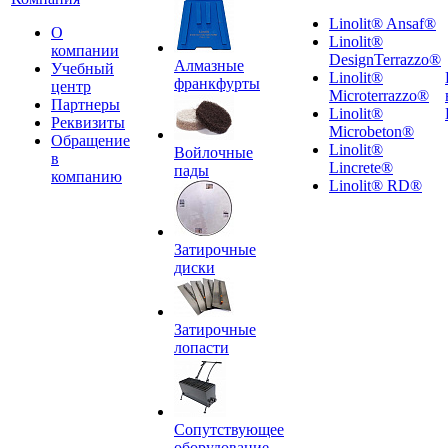
Linolit® Ansaf®
О
Linolit®
компании
DesignTerrazzo®
Алмазные
Учебный
Linolit®
франкфурты
центр
Microterrazzo®
Партнеры
Linolit®
Реквизиты
Microbeton®
Обращение
Linolit®
Войлочные
в
Lincrete®
пады
компанию
Linolit® RD®
Затирочные
диски
Затирочные
лопасти
Сопутствующее
оборудование