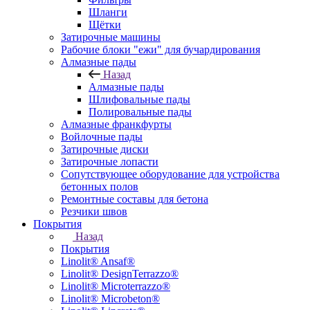
Шланги
Щётки
Затирочные машины
Рабочие блоки "ежи" для бучардирования
Алмазные пады
Назад
Алмазные пады
Шлифовальные пады
Полировальные пады
Алмазные франкфурты
Войлочные пады
Затирочные диски
Затирочные лопасти
Сопутствующее оборудование для устройства
бетонных полов
Ремонтные составы для бетона
Резчики швов
Покрытия
Назад
Покрытия
Linolit® Ansaf®
Linolit® DesignTerrazzo®
Linolit® Microterrazzo®
Linolit® Microbeton®