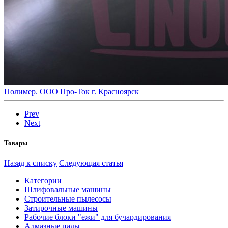
Полимер. ООО Про-Ток г. Красноярск
Prev
Next
Товары
Назад к списку
Следующая статья
Категории
Шлифовальные машины
Строительные пылесосы
Затирочные машины
Рабочие блоки "ежи" для бучардирования
Алмазные пады