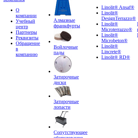
Linolit® Ansaf®
О
Linolit®
компании
DesignTerrazzo®
Алмазные
Учебный
Linolit®
франкфурты
центр
Microterrazzo®
Партнеры
Linolit®
Реквизиты
Microbeton®
Обращение
Linolit®
Войлочные
в
Lincrete®
пады
компанию
Linolit® RD®
Затирочные
диски
Затирочные
лопасти
Сопутствующее
оборудование