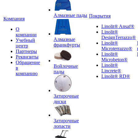
Алмазные пады
Покрытия
Компания
Linolit® Ansaf®
О
Linolit®
компании
DesignTerrazzo®
Алмазные
Учебный
Linolit®
франкфурты
центр
Microterrazzo®
Партнеры
Linolit®
Реквизиты
Microbeton®
Обращение
Linolit®
Войлочные
в
Lincrete®
пады
компанию
Linolit® RD®
Затирочные
диски
Затирочные
лопасти