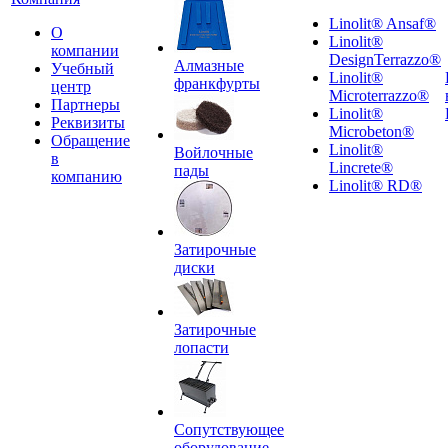
Linolit® Ansaf®
О
Linolit®
компании
DesignTerrazzo®
Алмазные
Учебный
Linolit®
франкфурты
центр
Microterrazzo®
Партнеры
Linolit®
Реквизиты
Microbeton®
Обращение
Linolit®
Войлочные
в
Lincrete®
пады
компанию
Linolit® RD®
Затирочные
диски
Затирочные
лопасти
Сопутствующее
оборудование