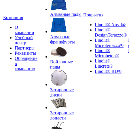
Алмазные пады
Покрытия
Компания
Linolit® Ansaf®
О
Linolit®
компании
DesignTerrazzo®
Алмазные
Учебный
Linolit®
франкфурты
центр
Microterrazzo®
Партнеры
Linolit®
Реквизиты
Microbeton®
Обращение
Linolit®
Войлочные
в
Lincrete®
пады
компанию
Linolit® RD®
Затирочные
диски
Затирочные
лопасти