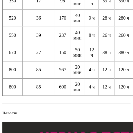
350
17
98
59 ч
590 ч
мин
ч
40
520
36
170
9 ч
28 ч
280 ч
мин
40
550
39
237
8 ч
26 ч
260 ч
мин
50
12
670
27
150
38 ч
380 ч
мин
ч
20
800
85
567
4 ч
12 ч
120 ч
мин
20
800
85
600
4 ч
12 ч
120 ч
мин
Новости