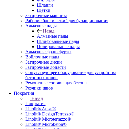
Шланги
Щётки
Затирочные машины
Рабочие блоки "ежи" для бучардирования
Алмазные пады
Назад
Алмазные пады
Шлифовальные пады
Полировальные пады
Алмазные франкфурты
Войлочные пады
Затирочные диски
Затирочные лопасти
Сопутствующее оборудование для устройства
бетонных полов
Ремонтные составы для бетона
Резчики швов
Покрытия
Назад
Покрытия
Linolit® Ansaf®
Linolit® DesignTerrazzo®
Linolit® Microterrazzo®
Linolit® Microbeton®